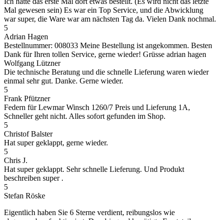
Ich hatte das erste Mal dort etwas bestellt. (Es wird nicht das letzte
Mal gewesen sein) Es war ein Top Service, und die Abwicklung
war super, die Ware war am nächsten Tag da. Vielen Dank nochmal.
5
Adrian Hagen
Bestellnummer: 008033 Meine Bestellung ist angekommen. Besten
Dank für Ihren tollen Service, gerne wieder! Grüsse adrian hagen
Wolfgang Lützner
Die technische Beratung und die schnelle Lieferung waren wieder
einmal sehr gut. Danke. Gerne wieder.
5
Frank Pfützner
Federn für Lewmar Winsch 1260/7 Preis und Lieferung 1A,
Schneller geht nicht. Alles sofort gefunden im Shop.
5
Christof Balster
Hat super geklappt, gerne wieder.
5
Chris J.
Hat super geklappt. Sehr schnelle Lieferung. Und Produkt
beschreiben super .
5
Stefan Röske
Eigentlich haben Sie 6 Sterne verdient, reibungslos wie