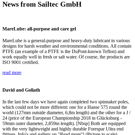
News from Sailtec GmbH
MareLube: all-purpose and care gel
MareLube is a general-purpose and heavy-duty lubricant in various
designs for harsh weather and environmental conditions. All contain
PTFE (an example of a PTFE is the DuPont-known Teflon) and
work equally well in fresh or salt water. Of course, the products are
ISO 9001 certified.
read more
David and Goliath
In the last few days we have again completed two spinnaker poles,
which could not be more different: one for a Hanse 575 round the
world (127mm outside diameter, 6,8m length) and the other for a J /
24 (price of the European Championship 2018 in Glücksburg -
59mm outer diameter, 2,859m length). [Nbsp] Both are equipped
with the very lightweight and highly durable Forespar Ultra end
fittings. Info's and gallery on "Read more"! (Picture to scale)