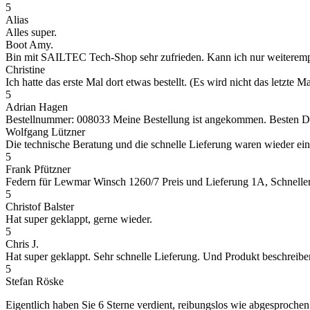
5
Alias
Alles super.
Boot Amy.
Bin mit SAILTEC Tech-Shop sehr zufrieden. Kann ich nur weiteremp
Christine
Ich hatte das erste Mal dort etwas bestellt. (Es wird nicht das letz
5
Adrian Hagen
Bestellnummer: 008033 Meine Bestellung ist angekommen. Besten Dank
Wolfgang Lützner
Die technische Beratung und die schnelle Lieferung waren wieder ei
5
Frank Pfützner
Federn für Lewmar Winsch 1260/7 Preis und Lieferung 1A, Schneller 
5
Christof Balster
Hat super geklappt, gerne wieder.
5
Chris J.
Hat super geklappt. Sehr schnelle Lieferung. Und Produkt beschreibe
5
Stefan Röske
Eigentlich haben Sie 6 Sterne verdient, reibungslos wie abgesprochen