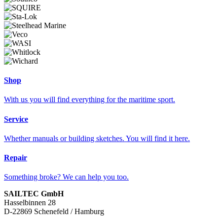
Shop
With us you will find everything for the maritime sport.
Service
Whether manuals or building sketches. You will find it here.
Repair
Something broke? We can help you too.
SAILTEC GmbH
Hasselbinnen 28
D-22869 Schenefeld / Hamburg