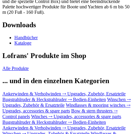
und die spezielle Control Box) und bietet eine beeindruckende
Palette hochwertiger Produkte für Boote und Yachten ab 6 m bis 50
m (20 Fuß - 160 Fuß).
Downloads
Handbücher
Kataloge
Lofrans'
Produkte im Shop
Alle Produkte
... und in den einzelnen Kategorien
Ankerwinden & Verholwinden ⤏ Upgrades, Zubehör, Ersatzteile
Bugstrahlruder & Heckstrahlruder ⤏ Bedien-Einheiten
Winschen ⤏
Upgrades, Zubehör & Ersatzteile
Windlasses & mooring winches ⤏
Upgrades, accessories & spare parts
Bow & stern thrusters ⤏
Control panels
Winches ⤏ Upgrades, accessories & spare parts
Bugstrahlruder & Heckstrahlruder ⤏ Bedien-Einheiten
Ankerwinden & Verholwinden ⤏ Upgrades, Zubehör, Ersatzteile
Winschen ⤏ Upgrades, Zubehör & Ersatzteile
Windlasses &