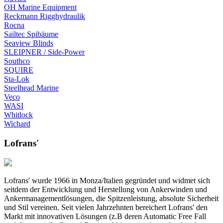
OH Marine Equipment
Reckmann Rigghydraulik
Rocna
Sailtec Spibäume
Seaview Blinds
SLEIPNER / Side-Power
Southco
SQUIRE
Sta-Lok
Steelhead Marine
Veco
WASI
Whitlock
Wichard
Lofrans'
Lofrans' wurde 1966 in Monza/Italien gegründet und widmet sich
seitdem der Entwicklung und Herstellung von Ankerwinden und
Ankermanagementlösungen, die Spitzenleistung, absolute Sicherheit
und Stil vereinen. Seit vielen Jahrzehnten bereichert Lofrans' den
Markt mit innovativen Lösungen (z.B deren Automatic Free Fall