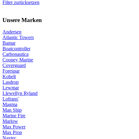
Filter zurücksetzen
Unsere Marken
Andersen
Atlantic Towers
Bamar
Boatcontroller
Carbonautica
Cooney Marine
Coverguard
Forespar
Kobelt
Lasdrop
Lewmar
Llewellyn Ryland
Lofrans'
Magma
Man Ship
Marine Fire
Marlow
Max Power
Max Prop
Navtec