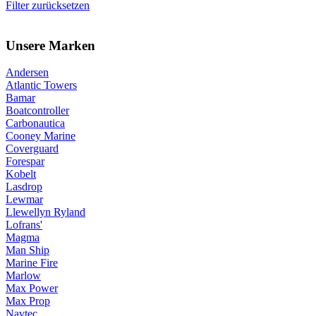
Filter zurücksetzen
Unsere Marken
Andersen
Atlantic Towers
Bamar
Boatcontroller
Carbonautica
Cooney Marine
Coverguard
Forespar
Kobelt
Lasdrop
Lewmar
Llewellyn Ryland
Lofrans'
Magma
Man Ship
Marine Fire
Marlow
Max Power
Max Prop
Navtec