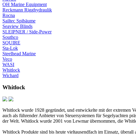
OH Marine Equipment
Reckmann Rigghydraulik
Rocna
Sailtec Spibäume
Seaview Blinds
SLEIPNER / Side-Power
Southco
SQUIRE
Sta-Lok
Steelhead Marine
Veco
WASI
Whitlock
Wichard
Whitlock
Whitlock wurde 1928 gegründet, und entwickelte mit der extremen Ve
auch als führender Anbieter von Steuersystemen für Segelyachten präs
der Welt. Whitlock wurde 2001 von Lewmar übernommen, die Whitlo
Whitlock Produkte sind bis heute vieltausendfach im Einsatz, überall 