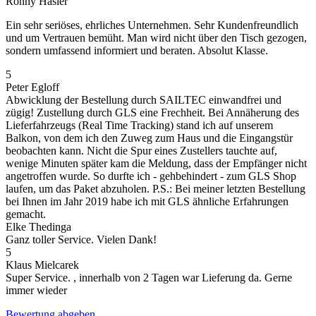
Ronny Hasler
Ein sehr seriöses, ehrliches Unternehmen. Sehr Kundenfreundlich
und um Vertrauen bemüht. Man wird nicht über den Tisch gezogen,
sondern umfassend informiert und beraten. Absolut Klasse.
5
Peter Egloff
Abwicklung der Bestellung durch SAILTEC einwandfrei und
zügig! Zustellung durch GLS eine Frechheit. Bei Annäherung des
Lieferfahrzeugs (Real Time Tracking) stand ich auf unserem
Balkon, von dem ich den Zuweg zum Haus und die Eingangstür
beobachten kann. Nicht die Spur eines Zustellers tauchte auf,
wenige Minuten später kam die Meldung, dass der Empfänger nicht
angetroffen wurde. So durfte ich - gehbehindert - zum GLS Shop
laufen, um das Paket abzuholen. P.S.: Bei meiner letzten Bestellung
bei Ihnen im Jahr 2019 habe ich mit GLS ähnliche Erfahrungen
gemacht.
Elke Thedinga
Ganz toller Service. Vielen Dank!
5
Klaus Mielcarek
Super Service. , innerhalb von 2 Tagen war Lieferung da. Gerne
immer wieder
Bewertung abgeben