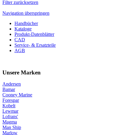
Filter zurücksetzen
Navigation überspringen
Handbücher
Kataloge
Produkt-Datenblätter
CAD
Service- & Ersatzteile
AGB
Unsere Marken
Andersen
Bamar
Cooney Marine
Forespar
Kobelt
Lewmar
Lofrans'
Magma
Man Ship
Marlow