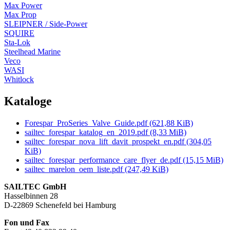
Max Power
Max Prop
SLEIPNER / Side-Power
SQUIRE
Sta-Lok
Steelhead Marine
Veco
WASI
Whitlock
Kataloge
Forespar_ProSeries_Valve_Guide.pdf
(621,88 KiB)
sailtec_forespar_katalog_en_2019.pdf
(8,33 MiB)
sailtec_forespar_nova_lift_davit_prospekt_en.pdf
(304,05
KiB)
sailtec_forespar_performance_care_flyer_de.pdf
(15,15 MiB)
sailtec_marelon_oem_liste.pdf
(247,49 KiB)
SAILTEC GmbH
Hasselbinnen 28
D-22869 Schenefeld bei Hamburg
Fon und Fax