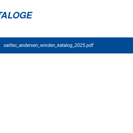
TALOGE
sailtec_andersen_winden_katalog_2025.pdf