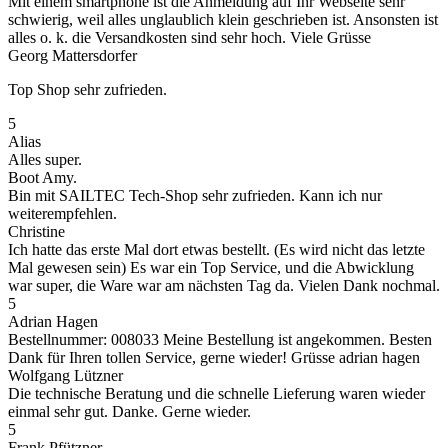
Mit einem smartphone ist die Anmeldung auf Ihr Webseite sehr
schwierig, weil alles unglaublich klein geschrieben ist. Ansonsten ist
alles o. k. die Versandkosten sind sehr hoch. Viele Grüsse
Georg Mattersdorfer
Top Shop sehr zufrieden.
5
Alias
Alles super.
Boot Amy.
Bin mit SAILTEC Tech-Shop sehr zufrieden. Kann ich nur
weiterempfehlen.
Christine
Ich hatte das erste Mal dort etwas bestellt. (Es wird nicht das letzte
Mal gewesen sein) Es war ein Top Service, und die Abwicklung
war super, die Ware war am nächsten Tag da. Vielen Dank nochmal.
5
Adrian Hagen
Bestellnummer: 008033 Meine Bestellung ist angekommen. Besten
Dank für Ihren tollen Service, gerne wieder! Grüsse adrian hagen
Wolfgang Lützner
Die technische Beratung und die schnelle Lieferung waren wieder
einmal sehr gut. Danke. Gerne wieder.
5
Frank Pfützner