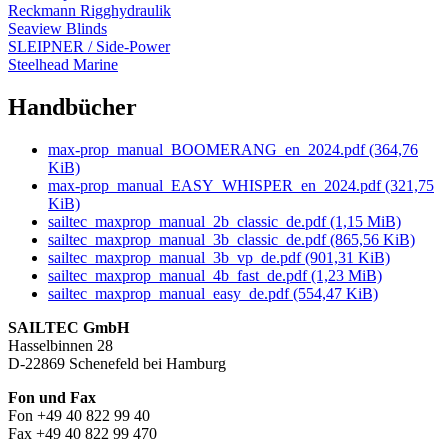
Reckmann Rigghydraulik
Seaview Blinds
SLEIPNER / Side-Power
Steelhead Marine
Handbücher
max-prop_manual_BOOMERANG_en_2024.pdf
(364,76
KiB)
max-prop_manual_EASY_WHISPER_en_2024.pdf
(321,75
KiB)
sailtec_maxprop_manual_2b_classic_de.pdf
(1,15 MiB)
sailtec_maxprop_manual_3b_classic_de.pdf
(865,56 KiB)
sailtec_maxprop_manual_3b_vp_de.pdf
(901,31 KiB)
sailtec_maxprop_manual_4b_fast_de.pdf
(1,23 MiB)
sailtec_maxprop_manual_easy_de.pdf
(554,47 KiB)
SAILTEC GmbH
Hasselbinnen 28
D-22869 Schenefeld bei Hamburg
Fon und Fax
Fon +49 40 822 99 40
Fax +49 40 822 99 470