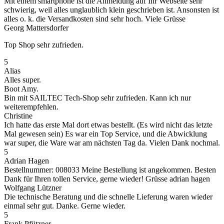
Mit einem smartphone ist die Anmeldung auf Ihr Webseite sehr
schwierig, weil alles unglaublich klein geschrieben ist. Ansonsten ist
alles o. k. die Versandkosten sind sehr hoch. Viele Grüsse
Georg Mattersdorfer
Top Shop sehr zufrieden.
5
Alias
Alles super.
Boot Amy.
Bin mit SAILTEC Tech-Shop sehr zufrieden. Kann ich nur
weiterempfehlen.
Christine
Ich hatte das erste Mal dort etwas bestellt. (Es wird nicht das letzte
Mal gewesen sein) Es war ein Top Service, und die Abwicklung
war super, die Ware war am nächsten Tag da. Vielen Dank nochmal.
5
Adrian Hagen
Bestellnummer: 008033 Meine Bestellung ist angekommen. Besten
Dank für Ihren tollen Service, gerne wieder! Grüsse adrian hagen
Wolfgang Lützner
Die technische Beratung und die schnelle Lieferung waren wieder
einmal sehr gut. Danke. Gerne wieder.
5
Frank Pfützner