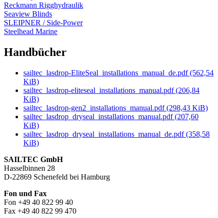
Reckmann Rigghydraulik
Seaview Blinds
SLEIPNER / Side-Power
Steelhead Marine
Handbücher
sailtec_lasdrop-EliteSeal_installations_manual_de.pdf
(562,54
KiB)
sailtec_lasdrop-eliteseal_installations_manual.pdf
(206,84
KiB)
sailtec_lasdrop-gen2_installations_manual.pdf
(298,43 KiB)
sailtec_lasdrop_dryseal_installations_manual.pdf
(207,60
KiB)
sailtec_lasdrop_dryseal_installations_manual_de.pdf
(358,58
KiB)
SAILTEC GmbH
Hasselbinnen 28
D-22869 Schenefeld bei Hamburg
Fon und Fax
Fon +49 40 822 99 40
Fax +49 40 822 99 470