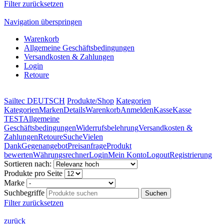
Filter zurücksetzen
Navigation überspringen
Warenkorb
Allgemeine Geschäftsbedingungen
Versandkosten & Zahlungen
Login
Retoure
Sailtec DEUTSCH
Produkte/Shop
Kategorien
Kategorien
Marken
Details
Warenkorb
Anmelden
Kasse
Kasse
TEST
Allgemeine
Geschäftsbedingungen
Widerrufsbelehrung
Versandkosten &
Zahlungen
Retoure
Suche
Vielen
Dank
Gegenangebot
Preisanfrage
Produkt
bewerten
Währungsrechner
Login
Mein Konto
Logout
Registrierung
Sortieren nach:
Produkte pro Seite
Marke
Suchbegriffe
Filter zurücksetzen
zurück