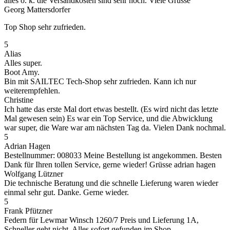
alles o. k. die Versandkosten sind sehr hoch. Viele Grüsse
Georg Mattersdorfer
Top Shop sehr zufrieden.
5
Alias
Alles super.
Boot Amy.
Bin mit SAILTEC Tech-Shop sehr zufrieden. Kann ich nur
weiterempfehlen.
Christine
Ich hatte das erste Mal dort etwas bestellt. (Es wird nicht das letzte
Mal gewesen sein) Es war ein Top Service, und die Abwicklung
war super, die Ware war am nächsten Tag da. Vielen Dank nochmal.
5
Adrian Hagen
Bestellnummer: 008033 Meine Bestellung ist angekommen. Besten
Dank für Ihren tollen Service, gerne wieder! Grüsse adrian hagen
Wolfgang Lützner
Die technische Beratung und die schnelle Lieferung waren wieder
einmal sehr gut. Danke. Gerne wieder.
5
Frank Pfützner
Federn für Lewmar Winsch 1260/7 Preis und Lieferung 1A,
Schneller geht nicht. Alles sofort gefunden im Shop.