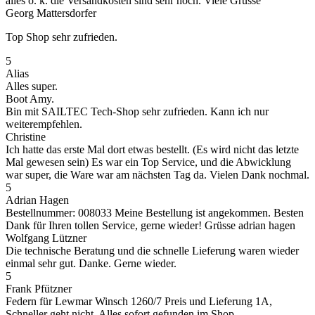
alles o. k. die Versandkosten sind sehr hoch. Viele Grüsse
Georg Mattersdorfer
Top Shop sehr zufrieden.
5
Alias
Alles super.
Boot Amy.
Bin mit SAILTEC Tech-Shop sehr zufrieden. Kann ich nur
weiterempfehlen.
Christine
Ich hatte das erste Mal dort etwas bestellt. (Es wird nicht das letzte
Mal gewesen sein) Es war ein Top Service, und die Abwicklung
war super, die Ware war am nächsten Tag da. Vielen Dank nochmal.
5
Adrian Hagen
Bestellnummer: 008033 Meine Bestellung ist angekommen. Besten
Dank für Ihren tollen Service, gerne wieder! Grüsse adrian hagen
Wolfgang Lützner
Die technische Beratung und die schnelle Lieferung waren wieder
einmal sehr gut. Danke. Gerne wieder.
5
Frank Pfützner
Federn für Lewmar Winsch 1260/7 Preis und Lieferung 1A,
Schneller geht nicht. Alles sofort gefunden im Shop.