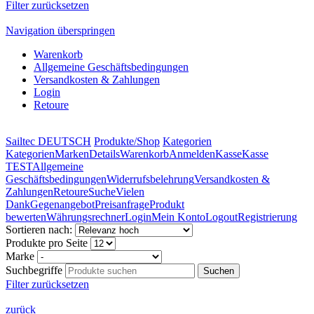
Filter zurücksetzen
Navigation überspringen
Warenkorb
Allgemeine Geschäftsbedingungen
Versandkosten & Zahlungen
Login
Retoure
Sailtec DEUTSCH
Produkte/Shop
Kategorien
Kategorien
Marken
Details
Warenkorb
Anmelden
Kasse
Kasse
TEST
Allgemeine
Geschäftsbedingungen
Widerrufsbelehrung
Versandkosten &
Zahlungen
Retoure
Suche
Vielen
Dank
Gegenangebot
Preisanfrage
Produkt
bewerten
Währungsrechner
Login
Mein Konto
Logout
Registrierung
Sortieren nach:
Produkte pro Seite
Marke
Suchbegriffe
Filter zurücksetzen
zurück