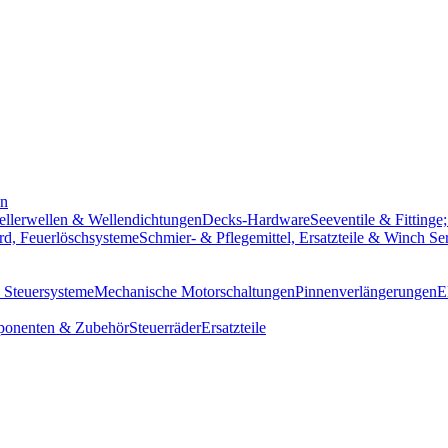
en
pellerwellen & Wellendichtungen
Decks-Hardware
Seeventile & Fittinge
rd, Feuerlöschsysteme
Schmier- & Pflegemittel, Ersatzteile & Winch Se
e Steuersysteme
Mechanische Motorschaltungen
Pinnenverlängerungen
E
ponenten & Zubehör
Steuerräder
Ersatzteile