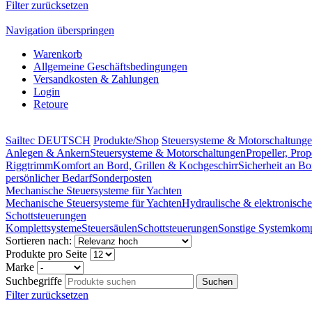
Filter zurücksetzen
Navigation überspringen
Warenkorb
Allgemeine Geschäftsbedingungen
Versandkosten & Zahlungen
Login
Retoure
Sailtec DEUTSCH
Produkte/Shop
Steuersysteme & Motorschaltung
Anlegen & Ankern
Steuersysteme & Motorschaltungen
Propeller, Pro
Riggtrimm
Komfort an Bord, Grillen & Kochgeschirr
Sicherheit an Bo
persönlicher Bedarf
Sonderposten
Mechanische Steuersysteme für Yachten
Mechanische Steuersysteme für Yachten
Hydraulische & elektronisch
Schottsteuerungen
Komplettsysteme
Steuersäulen
Schottsteuerungen
Sonstige Systemkom
Sortieren nach:
Produkte pro Seite
Marke
Suchbegriffe
Filter zurücksetzen