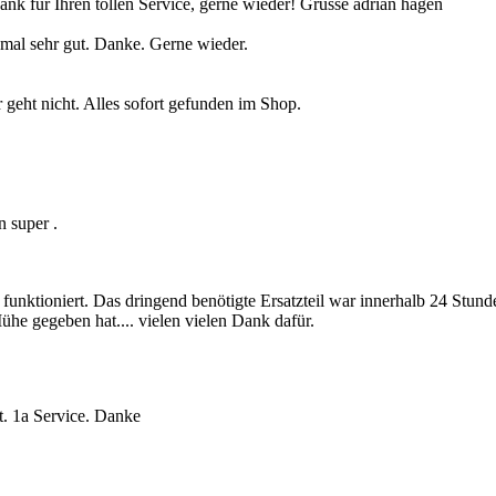
 für Ihren tollen Service, gerne wieder! Grüsse adrian hagen
nmal sehr gut. Danke. Gerne wieder.
geht nicht. Alles sofort gefunden im Shop.
n super .
 funktioniert. Das dringend benötigte Ersatzteil war innerhalb 24 Stun
he gegeben hat.... vielen vielen Dank dafür.
t. 1a Service. Danke