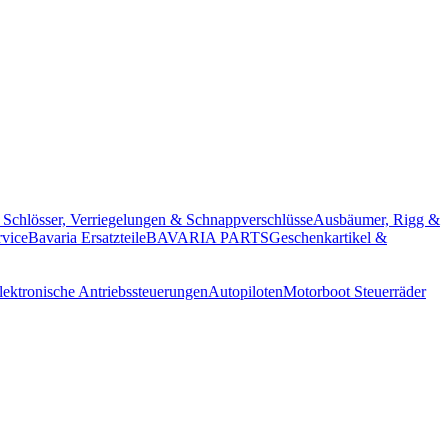
; Schlösser, Verriegelungen & Schnappverschlüsse
Ausbäumer, Rigg &
rvice
Bavaria Ersatzteile
BAVARIA PARTS
Geschenkartikel &
lektronische Antriebssteuerungen
Autopiloten
Motorboot Steuerräder