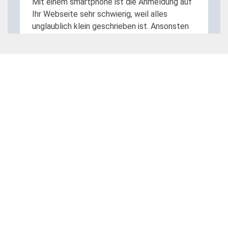
Mit einem smartphone ist die Anmeldung auf
Ihr Webseite sehr schwierig, weil alles
unglaublich klein geschrieben ist. Ansonsten
ist alles o. k. die Versandkosten sind sehr
hoch. Viele Grüsse
Georg Mattersdorfer
Top Shop sehr zufrieden.
Alias
Alles super.