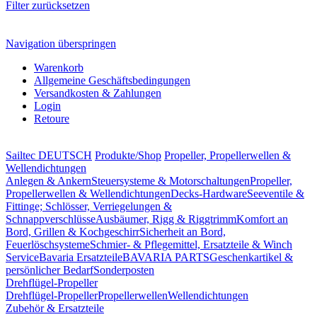
Filter zurücksetzen
Navigation überspringen
Warenkorb
Allgemeine Geschäftsbedingungen
Versandkosten & Zahlungen
Login
Retoure
Sailtec DEUTSCH
Produkte/Shop
Propeller, Propellerwellen &
Wellendichtungen
Anlegen & Ankern
Steuersysteme & Motorschaltungen
Propeller,
Propellerwellen & Wellendichtungen
Decks-Hardware
Seeventile &
Fittinge; Schlösser, Verriegelungen &
Schnappverschlüsse
Ausbäumer, Rigg & Riggtrimm
Komfort an
Bord, Grillen & Kochgeschirr
Sicherheit an Bord,
Feuerlöschsysteme
Schmier- & Pflegemittel, Ersatzteile & Winch
Service
Bavaria Ersatzteile
BAVARIA PARTS
Geschenkartikel &
persönlicher Bedarf
Sonderposten
Drehflügel-Propeller
Drehflügel-Propeller
Propellerwellen
Wellendichtungen
Zubehör & Ersatzteile