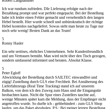
Robert Langhammer
Ich war rundum zufrieden. DIe Lieferung erfolgte nach der
Bezahlung prompt und war perfekt eingepackt. Bei der Bestellung
habe ich leider einen Fehler gemacht und versehentlich den langen
Hebel bestellt. Hier wurde schnell und unbürokratisch der richtige
Hebel kostenlos nachgeliefert. Sowas sieht man heute zu Tage nur
noch sehr wenig! Besten Dank an das Team!
5
Ronny Hasler
Ein sehr seriöses, ehrliches Unternehmen. Sehr Kundenfreundlich
und um Vertrauen bemüht. Man wird nicht über den Tisch gezogen,
sondern umfassend informiert und beraten. Absolut Klasse.
5
Peter Egloff
Abwicklung der Bestellung durch SAILTEC einwandfrei und
zügig! Zustellung durch GLS eine Frechheit. Bei Annäherung des
Lieferfahrzeugs (Real Time Tracking) stand ich auf unserem
Balkon, von dem ich den Zuweg zum Haus und die Eingangstür
beobachten kann. Nicht die Spur eines Zustellers tauchte auf,
wenige Minuten später kam die Meldung, dass der Empfänger nicht
angetroffen wurde. So durfte ich - gehbehindert - zum GLS Shop
laufen, um das Paket abzuholen. P.S.: Bei meiner letzten Bestellung