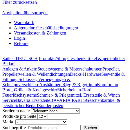
Filter zurücksetzen
Navigation überspringen
Warenkorb
Allgemeine Geschäftsbedingungen
Versandkosten & Zahlungen
Login
Retoure
Sailtec DEUTSCH
Produkte/Shop
Geschenkartikel & persönlicher
Bedarf
Anlegen & Ankern
Steuersysteme & Motorschaltungen
Propeller,
Propellerwellen & Wellendichtungen
Decks-Hardware
Seeventile &
Fittinge; Schlösser, Verriegelungen &
Schnappverschlüsse
Ausbäumer, Rigg & Riggtrimm
Komfort an
Bord, Grillen & Kochgeschirr
Sicherheit an Bord,
Feuerlöschsysteme
Schmier- & Pflegemittel, Ersatzteile & Winch
Service
Bavaria Ersatzteile
BAVARIA PARTS
Geschenkartikel &
persönlicher Bedarf
Sonderposten
Sortieren nach:
Produkte pro Seite
Marke
Suchbegriffe