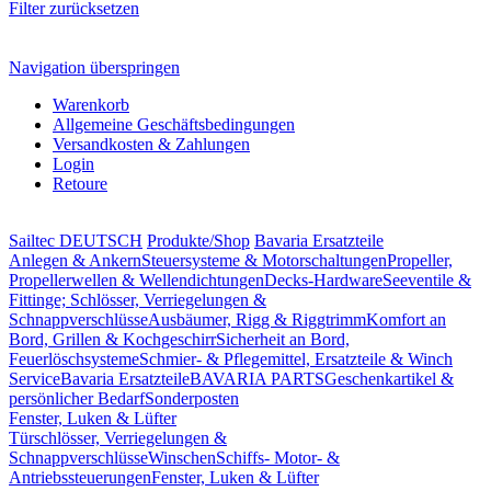
Filter zurücksetzen
Navigation überspringen
Warenkorb
Allgemeine Geschäftsbedingungen
Versandkosten & Zahlungen
Login
Retoure
Sailtec DEUTSCH
Produkte/Shop
Bavaria Ersatzteile
Anlegen & Ankern
Steuersysteme & Motorschaltungen
Propeller,
Propellerwellen & Wellendichtungen
Decks-Hardware
Seeventile &
Fittinge; Schlösser, Verriegelungen &
Schnappverschlüsse
Ausbäumer, Rigg & Riggtrimm
Komfort an
Bord, Grillen & Kochgeschirr
Sicherheit an Bord,
Feuerlöschsysteme
Schmier- & Pflegemittel, Ersatzteile & Winch
Service
Bavaria Ersatzteile
BAVARIA PARTS
Geschenkartikel &
persönlicher Bedarf
Sonderposten
Fenster, Luken & Lüfter
Türschlösser, Verriegelungen &
Schnappverschlüsse
Winschen
Schiffs- Motor- &
Antriebssteuerungen
Fenster, Luken & Lüfter