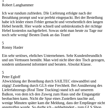
5
Robert Langhammer
Ich war rundum zufrieden. DIe Lieferung erfolgte nach der
Bezahlung prompt und war perfekt eingepackt. Bei der Bestellung
habe ich leider einen Fehler gemacht und versehentlich den langen
Hebel bestellt. Hier wurde schnell und unbürokratisch der richtige
Hebel kostenlos nachgeliefert. Sowas sieht man heute zu Tage nur
noch sehr wenig! Besten Dank an das Team!
5
Ronny Hasler
Ein sehr seriöses, ehrliches Unternehmen. Sehr Kundenfreundlich
und um Vertrauen bemüht. Man wird nicht über den Tisch gezogen,
sondern umfassend informiert und beraten. Absolut Klasse.
5
Peter Egloff
Abwicklung der Bestellung durch SAILTEC einwandfrei und
zügig! Zustellung durch GLS eine Frechheit. Bei Annäherung des
Lieferfahrzeugs (Real Time Tracking) stand ich auf unserem
Balkon, von dem ich den Zuweg zum Haus und die Eingangstür
beobachten kann. Nicht die Spur eines Zustellers tauchte auf,
wenige Minuten später kam die Meldung, dass der Empfänger nicht
angetroffen wurde. So durfte ich - gehbehindert - zum GLS Shop