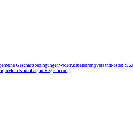
gemeine Geschäftsbedingungen
Widerrufsbelehrung
Versandkosten & Z
ogin
Mein Konto
Logout
Registrierung