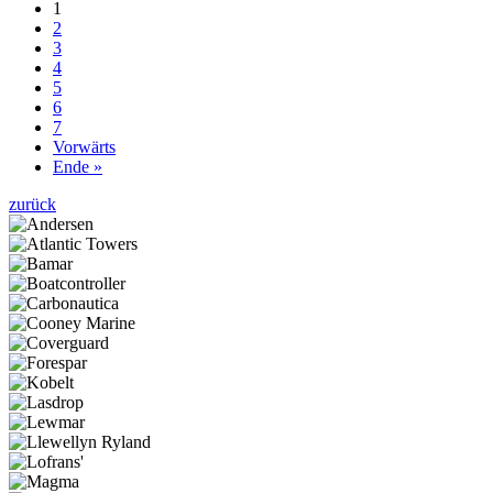
1
2
3
4
5
6
7
Vorwärts
Ende »
zurück