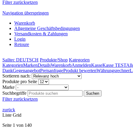
Filter zurücksetzen
Navigation überspringen
Warenkorb
Allgemeine Geschäftsbedingungen
Versandkosten & Zahlungen
Login
Retoure
Sailtec DEUTSCH
Produkte/Shop
Kategorien
Kategorien
Marken
Details
Warenkorb
Anmelden
Kasse
Kasse TEST
All
Dank
Gegenangebot
Preisanfrage
Produkt bewerten
Währungsrechner
L
Sortieren nach:
Produkte pro Seite
Marke
Suchbegriffe
Filter zurücksetzen
zurück
Liste
Grid
Seite 1 von 140