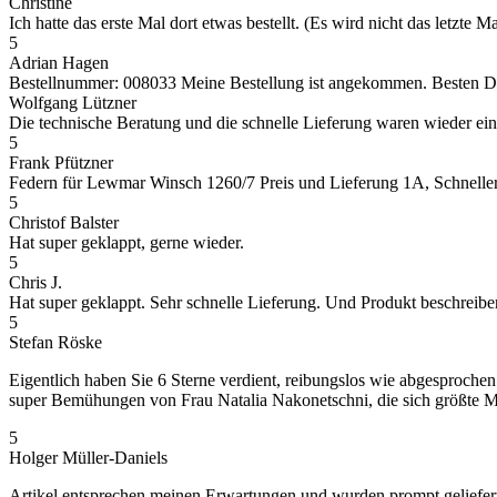
Christine
Ich hatte das erste Mal dort etwas bestellt. (Es wird nicht das letz
5
Adrian Hagen
Bestellnummer: 008033 Meine Bestellung ist angekommen. Besten Dank
Wolfgang Lützner
Die technische Beratung und die schnelle Lieferung waren wieder ei
5
Frank Pfützner
Federn für Lewmar Winsch 1260/7 Preis und Lieferung 1A, Schneller 
5
Christof Balster
Hat super geklappt, gerne wieder.
5
Chris J.
Hat super geklappt. Sehr schnelle Lieferung. Und Produkt beschreibe
5
Stefan Röske
Eigentlich haben Sie 6 Sterne verdient, reibungslos wie abgesprochen
super Bemühungen von Frau Natalia Nakonetschni, die sich größte Mü
5
Holger Müller-Daniels
Artikel entsprechen meinen Erwartungen und wurden prompt geliefer