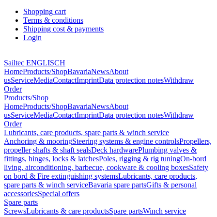
Shopping cart
Terms & conditions
Shipping cost & payments
Login
Sailtec ENGLISCH
Home
Products/Shop
Bavaria
News
About
us
Service
Media
Contact
Imprint
Data protection notes
Withdraw
Order
Products/Shop
Home
Products/Shop
Bavaria
News
About
us
Service
Media
Contact
Imprint
Data protection notes
Withdraw
Order
Lubricants, care products, spare parts & winch service
Anchoring & mooring
Steering systems & engine controls
Propellers,
propeller shafts & shaft seals
Deck hardware
Plumbing valves &
fittings, hinges, locks & latches
Poles, rigging & rig tuning
On-bord
living, airconditioning, barbecue, cookware & cooling boxes
Safety
on bord & Fire extinguishing systems
Lubricants, care products,
spare parts & winch service
Bavaria spare parts
Gifts & personal
accessories
Special offers
Spare parts
Screws
Lubricants & care products
Spare parts
Winch service