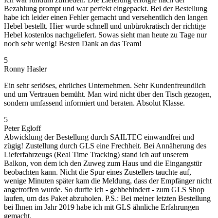
Bezahlung prompt und war perfekt eingepackt. Bei der Bestellung
habe ich leider einen Fehler gemacht und versehentlich den langen
Hebel bestellt. Hier wurde schnell und unbürokratisch der richtige
Hebel kostenlos nachgeliefert. Sowas sieht man heute zu Tage nur
noch sehr wenig! Besten Dank an das Team!
5
Ronny Hasler
Ein sehr seriöses, ehrliches Unternehmen. Sehr Kundenfreundlich
und um Vertrauen bemüht. Man wird nicht über den Tisch gezogen,
sondern umfassend informiert und beraten. Absolut Klasse.
5
Peter Egloff
Abwicklung der Bestellung durch SAILTEC einwandfrei und
zügig! Zustellung durch GLS eine Frechheit. Bei Annäherung des
Lieferfahrzeugs (Real Time Tracking) stand ich auf unserem
Balkon, von dem ich den Zuweg zum Haus und die Eingangstür
beobachten kann. Nicht die Spur eines Zustellers tauchte auf,
wenige Minuten später kam die Meldung, dass der Empfänger nicht
angetroffen wurde. So durfte ich - gehbehindert - zum GLS Shop
laufen, um das Paket abzuholen. P.S.: Bei meiner letzten Bestellung
bei Ihnen im Jahr 2019 habe ich mit GLS ähnliche Erfahrungen
gemacht.