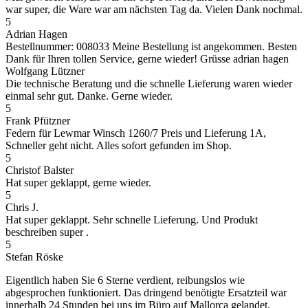
war super, die Ware war am nächsten Tag da. Vielen Dank nochmal.
5
Adrian Hagen
Bestellnummer: 008033 Meine Bestellung ist angekommen. Besten
Dank für Ihren tollen Service, gerne wieder! Grüsse adrian hagen
Wolfgang Lützner
Die technische Beratung und die schnelle Lieferung waren wieder
einmal sehr gut. Danke. Gerne wieder.
5
Frank Pfützner
Federn für Lewmar Winsch 1260/7 Preis und Lieferung 1A,
Schneller geht nicht. Alles sofort gefunden im Shop.
5
Christof Balster
Hat super geklappt, gerne wieder.
5
Chris J.
Hat super geklappt. Sehr schnelle Lieferung. Und Produkt
beschreiben super .
5
Stefan Röske
Eigentlich haben Sie 6 Sterne verdient, reibungslos wie
abgesprochen funktioniert. Das dringend benötigte Ersatzteil war
innerhalb 24 Stunden bei uns im Büro auf Mallorca gelandet.