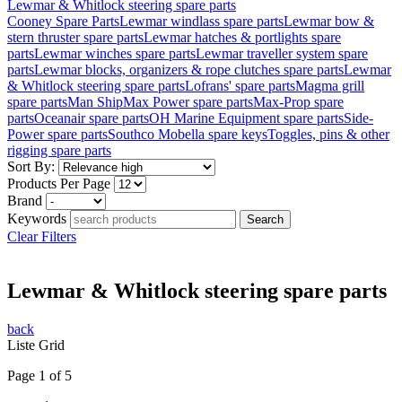
Lewmar & Whitlock steering spare parts
Cooney Spare Parts
Lewmar windlass spare parts
Lewmar bow &
stern thruster spare parts
Lewmar hatches & portlights spare
parts
Lewmar winches spare parts
Lewmar traveller system spare
parts
Lewmar blocks, organizers & rope clutches spare parts
Lewmar
& Whitlock steering spare parts
Lofrans' spare parts
Magma grill
spare parts
Man Ship
Max Power spare parts
Max-Prop spare
parts
Oceanair spare parts
OH Marine Equipment spare parts
Side-
Power spare parts
Southco Mobella spare keys
Toggles, pins & other
rigging spare parts
Sort By:
Products Per Page
Brand
Keywords
Clear Filters
Lewmar & Whitlock steering spare parts
back
Liste
Grid
Page 1 of 5