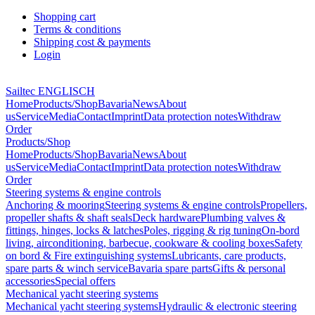
Shopping cart
Terms & conditions
Shipping cost & payments
Login
Sailtec ENGLISCH
Home
Products/Shop
Bavaria
News
About
us
Service
Media
Contact
Imprint
Data protection notes
Withdraw
Order
Products/Shop
Home
Products/Shop
Bavaria
News
About
us
Service
Media
Contact
Imprint
Data protection notes
Withdraw
Order
Steering systems & engine controls
Anchoring & mooring
Steering systems & engine controls
Propellers,
propeller shafts & shaft seals
Deck hardware
Plumbing valves &
fittings, hinges, locks & latches
Poles, rigging & rig tuning
On-bord
living, airconditioning, barbecue, cookware & cooling boxes
Safety
on bord & Fire extinguishing systems
Lubricants, care products,
spare parts & winch service
Bavaria spare parts
Gifts & personal
accessories
Special offers
Mechanical yacht steering systems
Mechanical yacht steering systems
Hydraulic & electronic steering