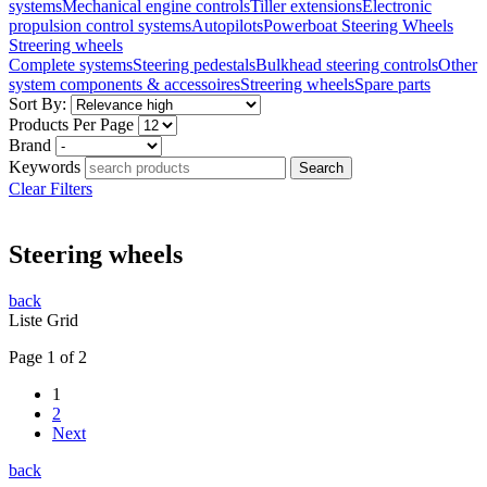
systems
Mechanical engine controls
Tiller extensions
Electronic
propulsion control systems
Autopilots
Powerboat Steering Wheels
Streering wheels
Complete systems
Steering pedestals
Bulkhead steering controls
Other
system components & accessoires
Streering wheels
Spare parts
Sort By:
Products Per Page
Brand
Keywords
Clear Filters
Steering wheels
back
Liste
Grid
Page 1 of 2
1
2
Next
back