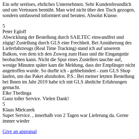
Ein sehr seriöses, ehrliches Unternehmen. Sehr Kundenfreundlich
und um Vertrauen bemüht. Man wird nicht über den Tisch gezogen,
sondern umfassend informiert und beraten. Absolut Klasse.
5
Peter Egloff
Abwicklung der Bestellung durch SAILTEC einwandfrei und
zügig! Zustellung durch GLS eine Frechheit. Bei Annäherung des
Lieferfahrzeugs (Real Time Tracking) stand ich auf unserem
Balkon, von dem ich den Zuweg zum Haus und die Eingangstür
beobachten kann. Nicht die Spur eines Zustellers tauchte auf,
wenige Minuten später kam die Meldung, dass der Empfänger nicht
angetroffen wurde. So durfte ich - gehbehindert - zum GLS Shop
laufen, um das Paket abzuholen. P.S.: Bei meiner letzten Bestellung
bei Ihnen im Jahr 2019 habe ich mit GLS ähnliche Erfahrungen
gemacht.
Elke Thedinga
Ganz toller Service. Vielen Dank!
5
Klaus Mielcarek
Super Service. , innerhalb von 2 Tagen war Lieferung da. Gerne
immer wieder
Give an appraisal