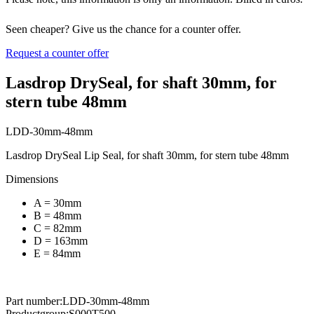
Seen cheaper? Give us the chance for a counter offer.
Request a counter offer
Lasdrop DrySeal, for shaft 30mm, for
stern tube 48mm
LDD-30mm-48mm
Lasdrop DrySeal Lip Seal, for shaft 30mm, for stern tube 48mm
Dimensions
A = 30mm
B = 48mm
C = 82mm
D = 163mm
E = 84mm
Part number:
LDD-30mm-48mm
Productgroup:
S000T500