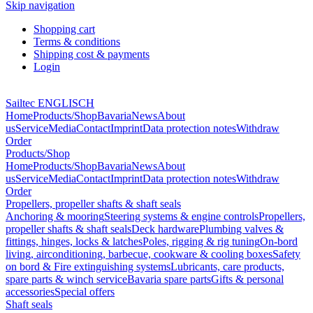
Skip navigation
Shopping cart
Terms & conditions
Shipping cost & payments
Login
Sailtec ENGLISCH
Home
Products/Shop
Bavaria
News
About
us
Service
Media
Contact
Imprint
Data protection notes
Withdraw
Order
Products/Shop
Home
Products/Shop
Bavaria
News
About
us
Service
Media
Contact
Imprint
Data protection notes
Withdraw
Order
Propellers, propeller shafts & shaft seals
Anchoring & mooring
Steering systems & engine controls
Propellers,
propeller shafts & shaft seals
Deck hardware
Plumbing valves &
fittings, hinges, locks & latches
Poles, rigging & rig tuning
On-bord
living, airconditioning, barbecue, cookware & cooling boxes
Safety
on bord & Fire extinguishing systems
Lubricants, care products,
spare parts & winch service
Bavaria spare parts
Gifts & personal
accessories
Special offers
Shaft seals