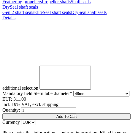
Feathering propellers
Propeller shafts
Shaft seals
DrySeal shaft seals
Gen 2 shaft seals
EliteSeal shaft seals
DrySeal shaft seals
Details
additional selection
Mandatory field
Stern tube diameter
*
EUR
311,00
incl. 19% VAT, excl. shipping
Quantity:
Currency
Please note, this information is only an information. Billed in euros.