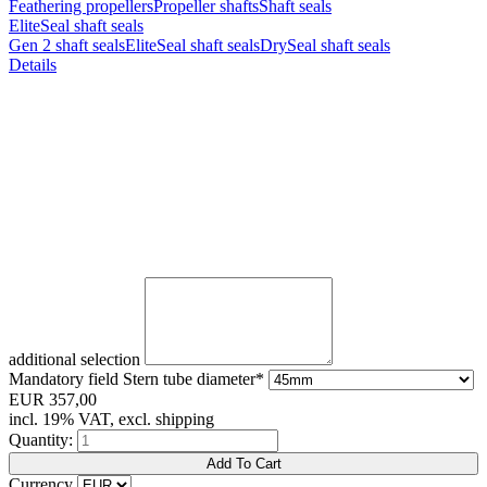
Feathering propellers
Propeller shafts
Shaft seals
EliteSeal shaft seals
Gen 2 shaft seals
EliteSeal shaft seals
DrySeal shaft seals
Details
additional selection
Mandatory field
Stern tube diameter
*
EUR
357,00
incl. 19% VAT, excl. shipping
Quantity:
Currency