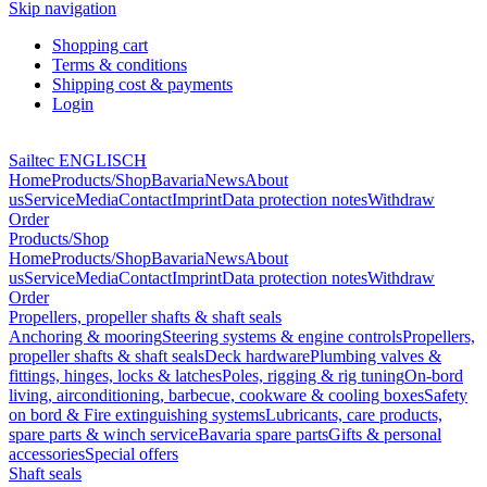
Skip navigation
Shopping cart
Terms & conditions
Shipping cost & payments
Login
Sailtec ENGLISCH
Home
Products/Shop
Bavaria
News
About
us
Service
Media
Contact
Imprint
Data protection notes
Withdraw
Order
Products/Shop
Home
Products/Shop
Bavaria
News
About
us
Service
Media
Contact
Imprint
Data protection notes
Withdraw
Order
Propellers, propeller shafts & shaft seals
Anchoring & mooring
Steering systems & engine controls
Propellers,
propeller shafts & shaft seals
Deck hardware
Plumbing valves &
fittings, hinges, locks & latches
Poles, rigging & rig tuning
On-bord
living, airconditioning, barbecue, cookware & cooling boxes
Safety
on bord & Fire extinguishing systems
Lubricants, care products,
spare parts & winch service
Bavaria spare parts
Gifts & personal
accessories
Special offers
Shaft seals