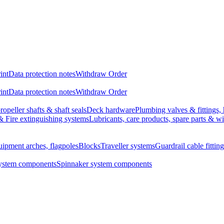
int
Data protection notes
Withdraw Order
int
Data protection notes
Withdraw Order
ropeller shafts & shaft seals
Deck hardware
Plumbing valves & fittings, 
& Fire extinguishing systems
Lubricants, care products, spare parts & w
uipment arches, flagpoles
Blocks
Traveller systems
Guardrail cable fitting
system components
Spinnaker system components