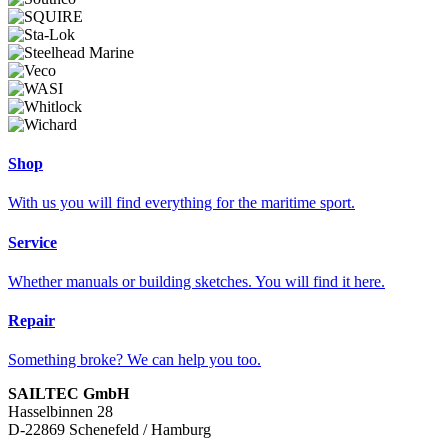
Shop
With us you will find everything for the maritime sport.
Service
Whether manuals or building sketches. You will find it here.
Repair
Something broke? We can help you too.
SAILTEC GmbH
Hasselbinnen 28
D-22869 Schenefeld / Hamburg