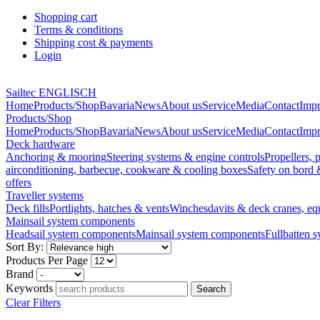
Shopping cart
Terms & conditions
Shipping cost & payments
Login
Sailtec ENGLISCH
Home
Products/Shop
Bavaria
News
About us
Service
Media
Contact
Impr
Products/Shop
Home
Products/Shop
Bavaria
News
About us
Service
Media
Contact
Impr
Deck hardware
Anchoring & mooring
Steering systems & engine controls
Propellers, p
airconditioning, barbecue, cookware & cooling boxes
Safety on bord 
offers
Traveller systems
Deck fills
Portlights, hatches & vents
Winches
davits & deck cranes, eq
Mainsail system components
Headsail system components
Mainsail system components
Fullbatten 
Sort By:
Products Per Page
Brand
Keywords
Clear Filters