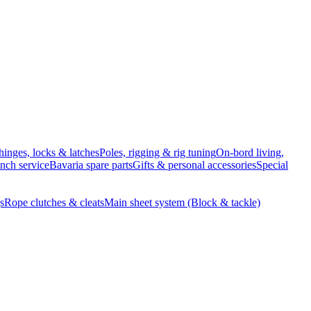
hinges, locks & latches
Poles, rigging & rig tuning
On-bord living,
inch service
Bavaria spare parts
Gifts & personal accessories
Special
s
Rope clutches & cleats
Main sheet system (Block & tackle)