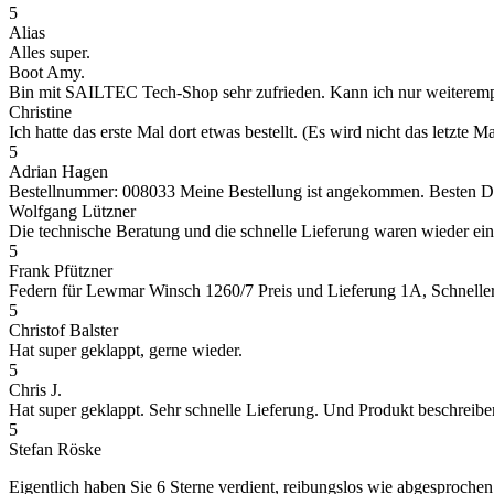
5
Alias
Alles super.
Boot Amy.
Bin mit SAILTEC Tech-Shop sehr zufrieden. Kann ich nur weiteremp
Christine
Ich hatte das erste Mal dort etwas bestellt. (Es wird nicht das letz
5
Adrian Hagen
Bestellnummer: 008033 Meine Bestellung ist angekommen. Besten Dank
Wolfgang Lützner
Die technische Beratung und die schnelle Lieferung waren wieder ei
5
Frank Pfützner
Federn für Lewmar Winsch 1260/7 Preis und Lieferung 1A, Schneller 
5
Christof Balster
Hat super geklappt, gerne wieder.
5
Chris J.
Hat super geklappt. Sehr schnelle Lieferung. Und Produkt beschreibe
5
Stefan Röske
Eigentlich haben Sie 6 Sterne verdient, reibungslos wie abgesprochen