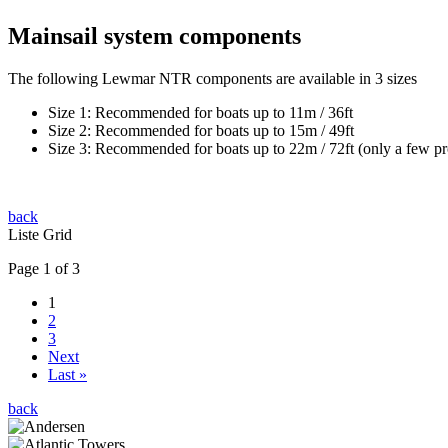
Mainsail system components
The following Lewmar NTR components are available in 3 sizes
Size 1: Recommended for boats up to 11m / 36ft
Size 2: Recommended for boats up to 15m / 49ft
Size 3: Recommended for boats up to 22m / 72ft (only a few produ
back
Liste
Grid
Page 1 of 3
1
2
3
Next
Last »
back