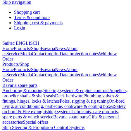
Skip navigation
Shopping cart
Terms & conditions
Shipping cost & payments
Login
Sailtec ENGLISCH
Home
Products/Shop
Bavaria
News
About
us
Service
Media
Contact
Imprint
Data protection notes
Withdraw
Order
Products/Shop
Home
Products/Shop
Bavaria
News
About
us
Service
Media
Contact
Imprint
Data protection notes
Withdraw
Order
Bavaria spare parts
Anchoring & mooring
Steering systems & engine controls
Propellers,
propeller shafts & shaft seals
Deck hardware
Plumbing valves &
fittings, hinges, locks & latches
Poles, rigging & rig tuning
On-bord
living, airconditioning, barbecue, cookware & cooling boxes
Safety
on bord & Fire extinguishing systems
Lubricants, care products,
spare parts & winch service
Bavaria spare parts
Gifts & personal
accessories
Special offers
Ship Steering & Propulsion Control Systems