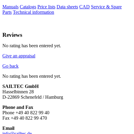
Manuals
Catalogs
Price lists
Data sheets
CAD
Service & Spare
Parts
Technical information
Reviews
No rating has been entered yet.
Give an appraisal
Go back
No rating has been entered yet.
SAILTEC GmbH
Hasselbinnen 28
D-22869 Schenefeld / Hamburg
Phone and Fax
Phone +49 40 822 99 40
Fax +49 40 822 99 470
Email
info@sailtec.de