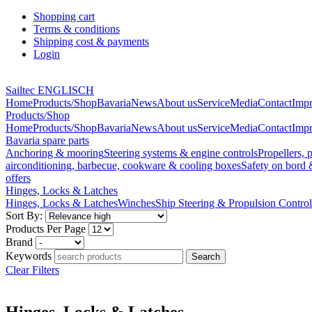
Shopping cart
Terms & conditions
Shipping cost & payments
Login
Sailtec ENGLISCH
Home
Products/Shop
Bavaria
News
About us
Service
Media
Contact
Impr
Products/Shop
Home
Products/Shop
Bavaria
News
About us
Service
Media
Contact
Impr
Bavaria spare parts
Anchoring & mooring
Steering systems & engine controls
Propellers, p
airconditioning, barbecue, cookware & cooling boxes
Safety on bord 
offers
Hinges, Locks & Latches
Hinges, Locks & Latches
Winches
Ship Steering & Propulsion Contro
Sort By:
Products Per Page
Brand
Keywords
Clear Filters
Hinges, Locks & Latches