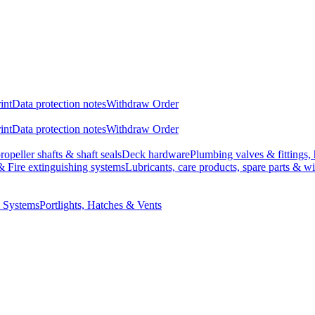
int
Data protection notes
Withdraw Order
int
Data protection notes
Withdraw Order
ropeller shafts & shaft seals
Deck hardware
Plumbing valves & fittings, 
& Fire extinguishing systems
Lubricants, care products, spare parts & w
l Systems
Portlights, Hatches & Vents