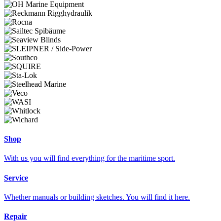
Shop
With us you will find everything for the maritime sport.
Service
Whether manuals or building sketches. You will find it here.
Repair