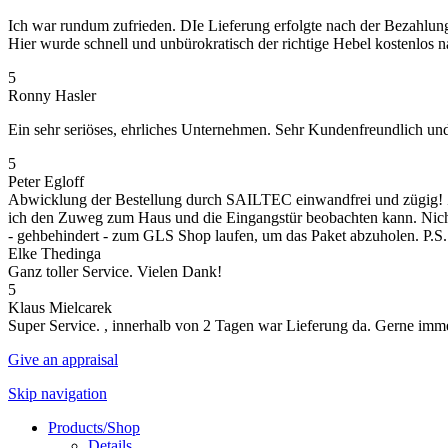
Ich war rundum zufrieden. DIe Lieferung erfolgte nach der Bezahlung 
Hier wurde schnell und unbürokratisch der richtige Hebel kostenlos 
5
Ronny Hasler
Ein sehr seriöses, ehrliches Unternehmen. Sehr Kundenfreundlich un
5
Peter Egloff
Abwicklung der Bestellung durch SAILTEC einwandfrei und zügig! Z
ich den Zuweg zum Haus und die Eingangstür beobachten kann. Nicht 
- gehbehindert - zum GLS Shop laufen, um das Paket abzuholen. P.S.
Elke Thedinga
Ganz toller Service. Vielen Dank!
5
Klaus Mielcarek
Super Service. , innerhalb von 2 Tagen war Lieferung da. Gerne imm
Give an appraisal
Skip navigation
Products/Shop
Details