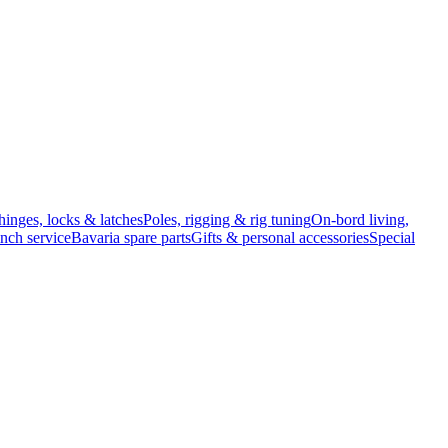
hinges, locks & latches
Poles, rigging & rig tuning
On-bord living,
inch service
Bavaria spare parts
Gifts & personal accessories
Special