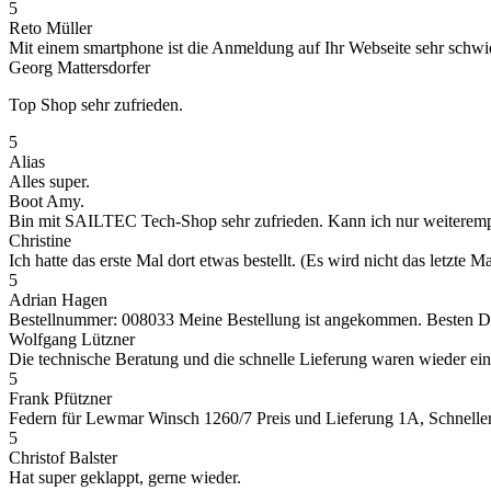
5
Reto Müller
Mit einem smartphone ist die Anmeldung auf Ihr Webseite sehr schwieri
Georg Mattersdorfer
Top Shop sehr zufrieden.
5
Alias
Alles super.
Boot Amy.
Bin mit SAILTEC Tech-Shop sehr zufrieden. Kann ich nur weiteremp
Christine
Ich hatte das erste Mal dort etwas bestellt. (Es wird nicht das letz
5
Adrian Hagen
Bestellnummer: 008033 Meine Bestellung ist angekommen. Besten Dank
Wolfgang Lützner
Die technische Beratung und die schnelle Lieferung waren wieder ei
5
Frank Pfützner
Federn für Lewmar Winsch 1260/7 Preis und Lieferung 1A, Schneller 
5
Christof Balster
Hat super geklappt, gerne wieder.