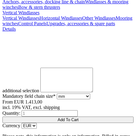
Anchors, accessories, docking line & chain
Windlasses & mooring
winches
Bow & stern thrusters
Vertical Windlasses
Vertical Windlasses
Horizontal Windlasses
Other Windlasses
Mooring
winches
Control Panels
Upgrades, accessories & spare parts
Details
additional selection
Mandatory field
chain size
*
From
EUR
1.413,00
incl. 19% VAT, excl. shipping
Quantity:
Currency