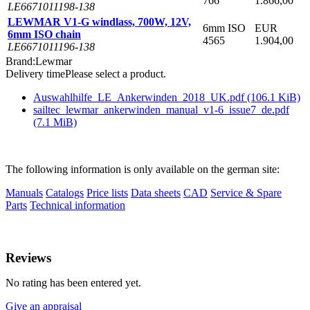
766
1.866,00
LE6671011198-138
LEWMAR V1-G windlass, 700W, 12V,
6mm ISO
EUR
6mm ISO chain
4565
1.904,00
LE6671011196-138
Brand:
Lewmar
Delivery time
Please select a product.
Auswahlhilfe_LE_Ankerwinden_2018_UK.pdf
(106.1 KiB)
sailtec_lewmar_ankerwinden_manual_v1-6_issue7_de.pdf
(7.1 MiB)
The following information is only available on the german site:
Manuals
Catalogs
Price lists
Data sheets
CAD
Service & Spare
Parts
Technical information
Reviews
No rating has been entered yet.
Give an appraisal