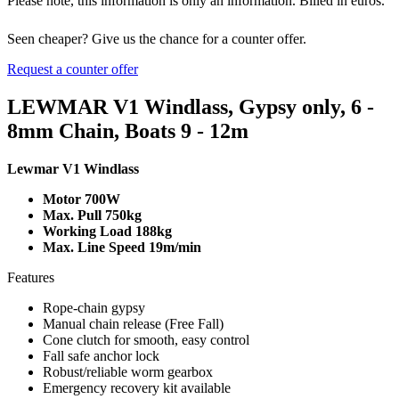
Please note, this information is only an information. Billed in euros.
Seen cheaper? Give us the chance for a counter offer.
Request a counter offer
LEWMAR V1 Windlass, Gypsy only, 6 -
8mm Chain, Boats 9 - 12m
Lewmar V1 Windlass
Motor 700W
Max. Pull 750kg
Working Load 188kg
Max. Line Speed 19m/min
Features
Rope-chain gypsy
Manual chain release (Free Fall)
Cone clutch for smooth, easy control
Fall safe anchor lock
Robust/reliable worm gearbox
Emergency recovery kit available