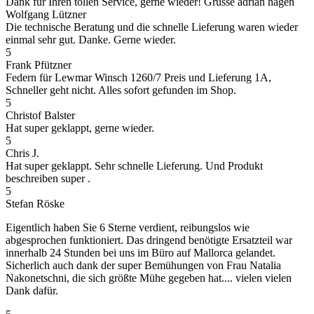
Dank für Ihren tollen Service, gerne wieder! Grüsse adrian hagen
Wolfgang Lützner
Die technische Beratung und die schnelle Lieferung waren wieder
einmal sehr gut. Danke. Gerne wieder.
5
Frank Pfützner
Federn für Lewmar Winsch 1260/7 Preis und Lieferung 1A,
Schneller geht nicht. Alles sofort gefunden im Shop.
5
Christof Balster
Hat super geklappt, gerne wieder.
5
Chris J.
Hat super geklappt. Sehr schnelle Lieferung. Und Produkt
beschreiben super .
5
Stefan Röske
Eigentlich haben Sie 6 Sterne verdient, reibungslos wie
abgesprochen funktioniert. Das dringend benötigte Ersatzteil war
innerhalb 24 Stunden bei uns im Büro auf Mallorca gelandet.
Sicherlich auch dank der super Bemühungen von Frau Natalia
Nakonetschni, die sich größte Mühe gegeben hat.... vielen vielen
Dank dafür.