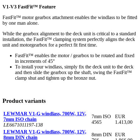
V1-V3 FastFit™ Feature
FastFit™ motor gearbox attachment enables the windlass to be fitted
by one man alone.
While the gearbox alignment to the deck unit is critical to a standard
installation, the FastFit™ clamping system perfectly aligns the deck
unit and motorgearbox for a perfect fit first time.
FastFit™ enables the motor / gearbox to be rotated and fixed
in increments of 45°
To install your windlass, simply fix the deck unit to the deck
and then slide the gearbox up the shaft, swing the FastFit™
clamp shut and tighten up the bronze nut.
Product variants
LEWMAR V1-G windlass, 700W, 12V,
7mm ISO
EUR
7mm ISO chain
4565
1.413,00
LE6671011197-138
LEWMAR V1-G windlass, 700W, 12V,
8mm DIN
EUR
8mm DIN chain