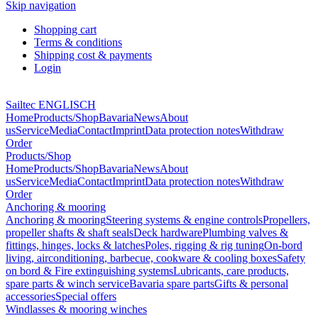
Skip navigation
Shopping cart
Terms & conditions
Shipping cost & payments
Login
Sailtec ENGLISCH
Home
Products/Shop
Bavaria
News
About
us
Service
Media
Contact
Imprint
Data protection notes
Withdraw
Order
Products/Shop
Home
Products/Shop
Bavaria
News
About
us
Service
Media
Contact
Imprint
Data protection notes
Withdraw
Order
Anchoring & mooring
Anchoring & mooring
Steering systems & engine controls
Propellers,
propeller shafts & shaft seals
Deck hardware
Plumbing valves &
fittings, hinges, locks & latches
Poles, rigging & rig tuning
On-bord
living, airconditioning, barbecue, cookware & cooling boxes
Safety
on bord & Fire extinguishing systems
Lubricants, care products,
spare parts & winch service
Bavaria spare parts
Gifts & personal
accessories
Special offers
Windlasses & mooring winches