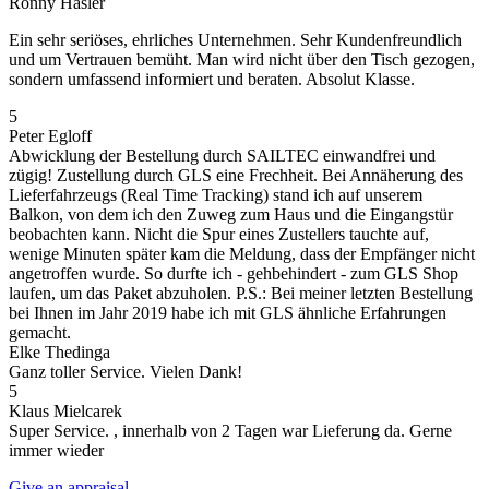
Ronny Hasler
Ein sehr seriöses, ehrliches Unternehmen. Sehr Kundenfreundlich
und um Vertrauen bemüht. Man wird nicht über den Tisch gezogen,
sondern umfassend informiert und beraten. Absolut Klasse.
5
Peter Egloff
Abwicklung der Bestellung durch SAILTEC einwandfrei und
zügig! Zustellung durch GLS eine Frechheit. Bei Annäherung des
Lieferfahrzeugs (Real Time Tracking) stand ich auf unserem
Balkon, von dem ich den Zuweg zum Haus und die Eingangstür
beobachten kann. Nicht die Spur eines Zustellers tauchte auf,
wenige Minuten später kam die Meldung, dass der Empfänger nicht
angetroffen wurde. So durfte ich - gehbehindert - zum GLS Shop
laufen, um das Paket abzuholen. P.S.: Bei meiner letzten Bestellung
bei Ihnen im Jahr 2019 habe ich mit GLS ähnliche Erfahrungen
gemacht.
Elke Thedinga
Ganz toller Service. Vielen Dank!
5
Klaus Mielcarek
Super Service. , innerhalb von 2 Tagen war Lieferung da. Gerne
immer wieder
Give an appraisal