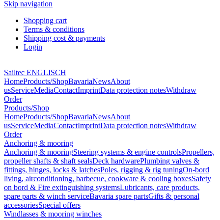
Skip navigation
Shopping cart
Terms & conditions
Shipping cost & payments
Login
Sailtec ENGLISCH
Home
Products/Shop
Bavaria
News
About
us
Service
Media
Contact
Imprint
Data protection notes
Withdraw
Order
Products/Shop
Home
Products/Shop
Bavaria
News
About
us
Service
Media
Contact
Imprint
Data protection notes
Withdraw
Order
Anchoring & mooring
Anchoring & mooring
Steering systems & engine controls
Propellers,
propeller shafts & shaft seals
Deck hardware
Plumbing valves &
fittings, hinges, locks & latches
Poles, rigging & rig tuning
On-bord
living, airconditioning, barbecue, cookware & cooling boxes
Safety
on bord & Fire extinguishing systems
Lubricants, care products,
spare parts & winch service
Bavaria spare parts
Gifts & personal
accessories
Special offers
Windlasses & mooring winches