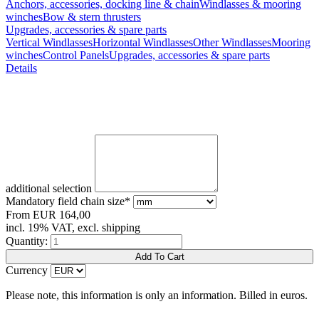
Anchors, accessories, docking line & chain
Windlasses & mooring
winches
Bow & stern thrusters
Upgrades, accessories & spare parts
Vertical Windlasses
Horizontal Windlasses
Other Windlasses
Mooring
winches
Control Panels
Upgrades, accessories & spare parts
Details
additional selection
Mandatory field
chain size
*
From
EUR
164,00
incl. 19% VAT, excl. shipping
Quantity:
Currency
Please note, this information is only an information. Billed in euros.