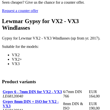
Seen cheaper? Give us the chance for a counter offer.
Request a counter offer
Lewmar Gypsy for VX2 - VX3
Windlasses
Gypsy for Lewmar VX2 - VX3 Windlasses (up from yr. 2017).
Suitable for the models:
VX2
VX2+
VX3
Product variants
Gypsy 6 - 7mm DIN for VX2 - VX3
6/7mm DIN
EUR
LE68120040
766
164,00
Gypsy 8mm DIN + ISO for VX2 -
8mm DIN &
EUR
VX3
ISO
190,00