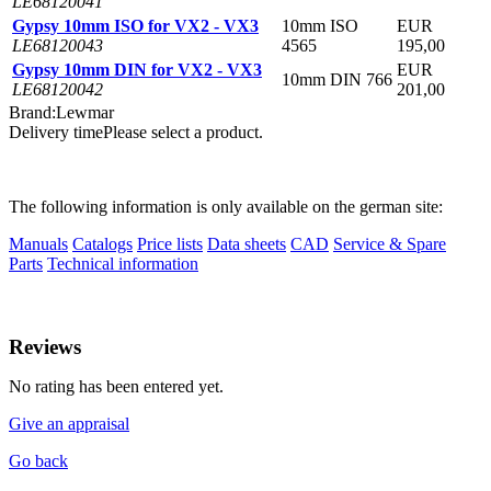
LE68120041
Gypsy 10mm ISO for VX2 - VX3
10mm ISO
EUR
LE68120043
4565
195,00
Gypsy 10mm DIN for VX2 - VX3
EUR
10mm DIN 766
LE68120042
201,00
Brand:
Lewmar
Delivery time
Please select a product.
The following information is only available on the german site:
Manuals
Catalogs
Price lists
Data sheets
CAD
Service & Spare
Parts
Technical information
Reviews
No rating has been entered yet.
Give an appraisal
Go back