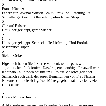
einmal sehr gut. Danke. Gerne wieder.
5
Frank Pfützner
Federn für Lewmar Winsch 1260/7 Preis und Lieferung 1A,
Schneller geht nicht. Alles sofort gefunden im Shop.
5
Christof Balster
Hat super geklappt, gerne wieder.
5
Chris J.
Hat super geklappt. Sehr schnelle Lieferung. Und Produkt
beschreiben super .
5
Stefan Röske
Eigentlich haben Sie 6 Sterne verdient, reibungslos wie
abgesprochen funktioniert. Das dringend benötigte Ersatzteil war
innerhalb 24 Stunden bei uns im Büro auf Mallorca gelandet.
Sicherlich auch dank der super Bemühungen von Frau Natalia
Nakonetschni, die sich größte Mühe gegeben hat.... vielen vielen
Dank dafür.
5
Holger Müller-Daniels
Artikel entsprechen meinen Erwartungen und wurden prompt